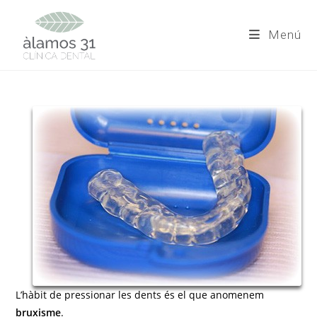
Skip
to
Menú
content
L’hàbit de pressionar les dents és el que anomenem
bruxisme
.