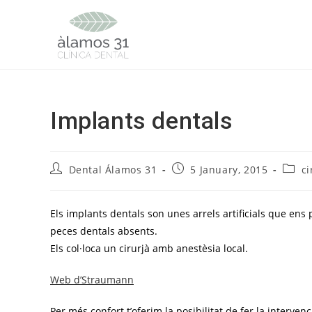
Skip
to
content
Implants dentals
Post
Post
Post
Dental Álamos 31
5 January, 2015
ci
author:
published:
categ
Els implants dentals son unes arrels artificials que ens
peces dentals absents.
Els col·loca un cirurjà amb anestèsia local.
Web d’Straumann
Per més confort t’oferim la posibilitat de fer la interve