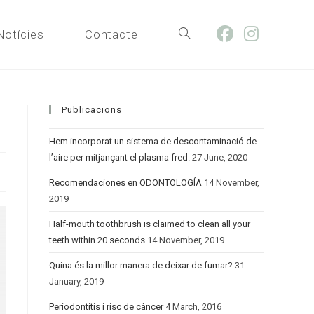
Notícies
Contacte
Toggle
website
Publicacions
Hem incorporat un sistema de descontaminació de
l’aire per mitjançant el plasma fred.
27 June, 2020
search
Recomendaciones en ODONTOLOGÍA
14 November,
2019
Half-mouth toothbrush is claimed to clean all your
teeth within 20 seconds
14 November, 2019
Quina és la millor manera de deixar de fumar?
31
January, 2019
Periodontitis i risc de càncer
4 March, 2016