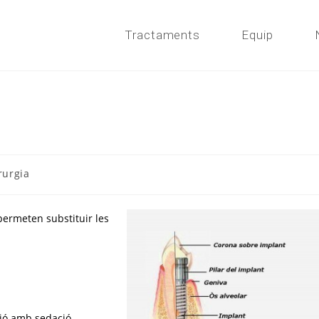
Tractaments
Equip
rurgia
ory:
 permeten substituir les
nció amb sedació