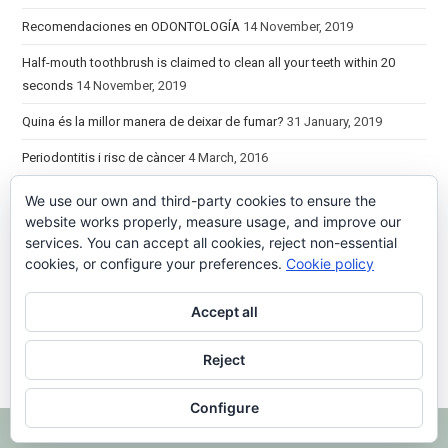
Recomendaciones en ODONTOLOGÍA
14 November, 2019
Half-mouth toothbrush is claimed to clean all your teeth within 20
seconds
14 November, 2019
Quina és la millor manera de deixar de fumar?
31 January, 2019
Periodontitis i risc de càncer
4 March, 2016
We use our own and third-party cookies to ensure the
website works properly, measure usage, and improve our
Horari
services. You can accept all cookies, reject non-essential
De dilluns a dimecres de 9:00 a 20:00h
cookies, or configure your preferences.
Cookie policy
De dijous a divendres de 9:00 a 19.00h
No tanquem al migdia
Accept all
Reject
Configure
© 2023 Clínica Dental Àlamos
| Disseny
Silvia Gual